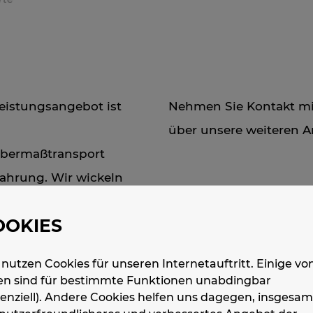
Leistungsangebot ist
Nehmen Sie Kontakt mit
über unsere weiteren A
 Übermaßtransport
fahrung. Wir wickeln
und Abladen – von
OOKIES
 deshalb besonderer
 bedürfen.
 nutzen Cookies für unseren Internetauftritt. Einige vo
en sind für bestimmte Funktionen unabdingbar
senziell). Andere Cookies helfen uns dagegen, insgesam