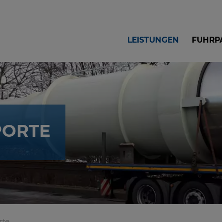
LEIS­TUN­GEN
FUHR­P
PORTE
rte