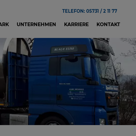
TE­LE­FON: 05731 / 2 11 77
ARK
UN­TER­NEH­MEN
KAR­RIE­RE
KON­TAKT