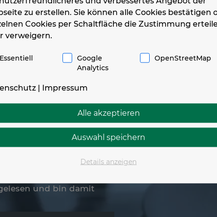
 nutzerfreundlicheres und verbessertes Angebot der
seite zu erstellen. Sie können alle Cookies bestätigen 
zelnen Cookies per Schaltfläche die Zustimmung erteil
r verweigern.
Essentiell
Google
OpenStreetMap
Analytics
Was können wir für 
enschutz
|
Impressum
Wir beraten Sie gern
Alle akzeptieren
05731 / 2 11 77
Auswahl speichern
Oder schicken Sie un
Details anzeigen
einfach mit uns in K
elesen und bin damit