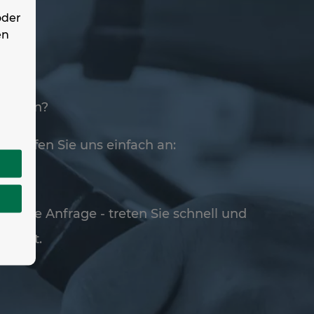
oder
en
Sie tun?
e. Rufen Sie uns einfach an:
s eine Anfrage - treten Sie schnell und
ontakt.